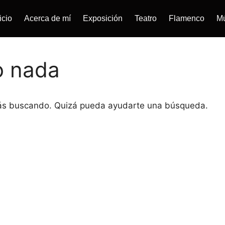
icio
Acerca de mí
Exposición
Teatro
Flamenco
M
o nada
tás buscando. Quizá pueda ayudarte una búsqueda.