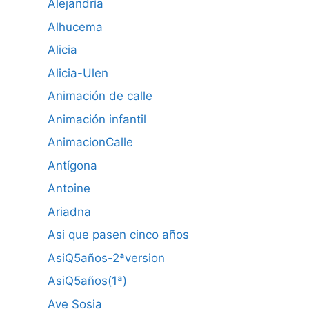
Alejandría
Alhucema
Alicia
Alicia-Ulen
Animación de calle
Animación infantil
AnimacionCalle
Antígona
Antoine
Ariadna
Asi que pasen cinco años
AsiQ5años-2ªversion
AsiQ5años(1ª)
Ave Sosia