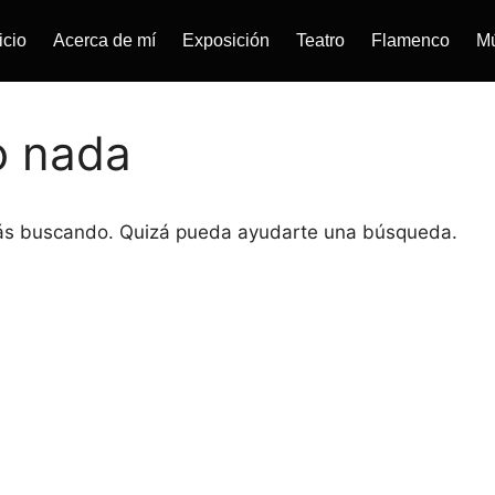
icio
Acerca de mí
Exposición
Teatro
Flamenco
M
o nada
tás buscando. Quizá pueda ayudarte una búsqueda.