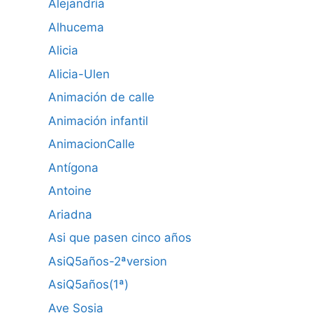
Alejandría
Alhucema
Alicia
Alicia-Ulen
Animación de calle
Animación infantil
AnimacionCalle
Antígona
Antoine
Ariadna
Asi que pasen cinco años
AsiQ5años-2ªversion
AsiQ5años(1ª)
Ave Sosia