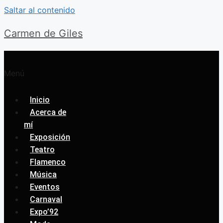
Saltar al contenido
Carmen de Giles
Menú
Inicio
Acerca de
mí
Exposición
Teatro
Flamenco
Música
Eventos
Carnaval
Expo’92