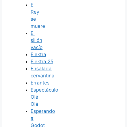
El
Rey
se
muere
El
sillón
vacío
Elektra
Elektra.25
Ensalada
cervantina
Errantes
Espectáculo
Olé
Olá
Esperando
a
Godot