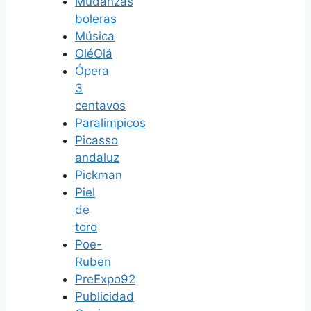
Mudanzas
boleras
Música
OléOlá
Ópera
3
centavos
Paralimpicos
Picasso
andaluz
Pickman
Piel
de
toro
Poe-
Ruben
PreExpo92
Publicidad