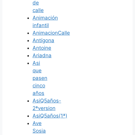
de
calle
Animación
infantil
AnimacionCalle
Antígona
Antoine
Ariadna
Asi
que
pasen
cinco
años
AsiQ5años-
2ªversion
AsiQ5años(1ª)
Ave
Sosia