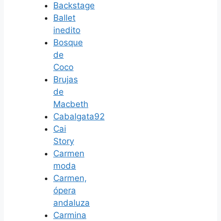
Backstage
Ballet
inedito
Bosque
de
Coco
Brujas
de
Macbeth
Cabalgata92
Cai
Story
Carmen
moda
Carmen,
ópera
andaluza
Carmina