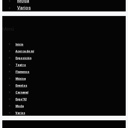
Moda
Varios
Menú
Inicio
Acerca de mí
Exposición
Teatro
Flamenco
Música
Eventos
Carnaval
Expo’92
Moda
Varios