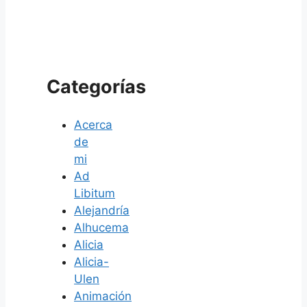
Categorías
Acerca
de
mi
Ad
Libitum
Alejandría
Alhucema
Alicia
Alicia-
Ulen
Animación