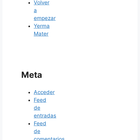
Volver
a
empezar
Yerma
Mater
Meta
Acceder
Feed
de
entradas
Feed
de
comentarios