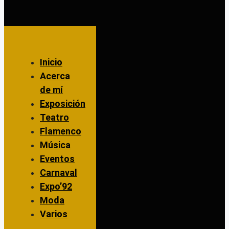
Inicio
Acerca
de mí
Exposición
Teatro
Flamenco
Música
Eventos
Carnaval
Expo’92
Moda
Varios