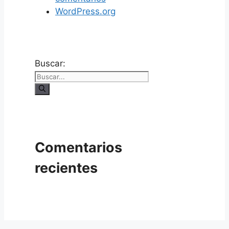
WordPress.org
Buscar:
Comentarios
recientes