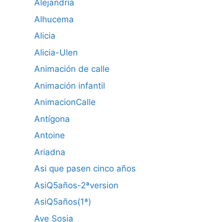
Alejandría
Alhucema
Alicia
Alicia-Ulen
Animación de calle
Animación infantil
AnimacionCalle
Antígona
Antoine
Ariadna
Asi que pasen cinco años
AsiQ5años-2ªversion
AsiQ5años(1ª)
Ave Sosia