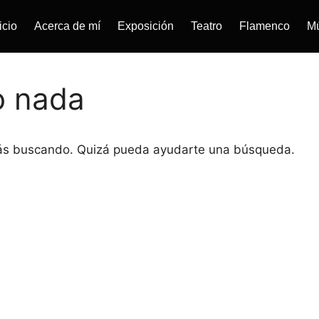
icio
Acerca de mí
Exposición
Teatro
Flamenco
M
o nada
tás buscando. Quizá pueda ayudarte una búsqueda.